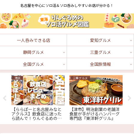
名古屋を中心にソロ活＆ソロ呑みしやすいお店が分かる！
一人呑みできる店
愛知グルメ
静岡グルメ
三重グルメ
全国グルメ
全国旅情報
港区
三重グルメ
中
旺
【ららぽーと名古屋みなと
【津市】明治創業の老舗洋
【
ン
アクルス】飲食店に迷った
食屋が手がけるハンバーグ
円
美
ら読んで！りんぐるめのレ
専門店『東洋軒グリル』
安
』
ビューまとめ
ェ
路