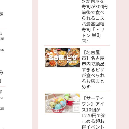
タが肉厚な
寿司が300円
前後で食べ
定
られるコス
パ最高回転
寿司『トリ
る
トン 栄町
古屋
店』
.06
【名古屋
市】名古屋
市内で絶品
すぎるピザ
み
が食べられ
』
るお店まと
め🍕
紹
【サーティ
っ
ワン】アイ
ス10個が
.28
1270円で楽
しめる超お
得イベント