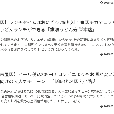
2025.06
駅】ランチタイムはおにぎり2個無料！栄駅チカでコス
うどんランチができる『讃岐うどん寿 栄本店』
は栄駅直結の地下街、サカエチカ8番出口から徒歩3分の距離にあるうどん専門
介していきます！ 栄駅近くでなるべく安く食事を済ませたい！ 栄でおいしい
べられるお店を探してる！ という方にぴったりなお...
2025.05
古屋駅】ビール税込209円！コンビニよりもお酒が安い
向けの大人気チェーン店『新時代 名駅広小路店』
名古屋駅から徒歩7,8分の距離にある、大人気居酒屋チェーン店を紹介して
 名古屋駅周辺にあって、比較的空いていることの多い新時代が知りたい！ 
り安くお酒を飲める居酒屋が知りたい！ 甘しょっぱく...
2025.05