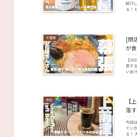
紹介
る！ 
千葉県
[閉
が食
【20
営する
い出汁
中区
【上
落すぎ
今回
てい
る！ 