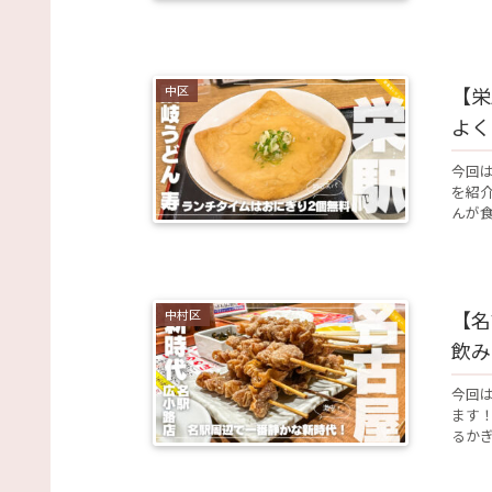
中区
【栄
よく
今回
を紹
んが食
中村区
【名
飲み
今回は
ます！
るかぎ