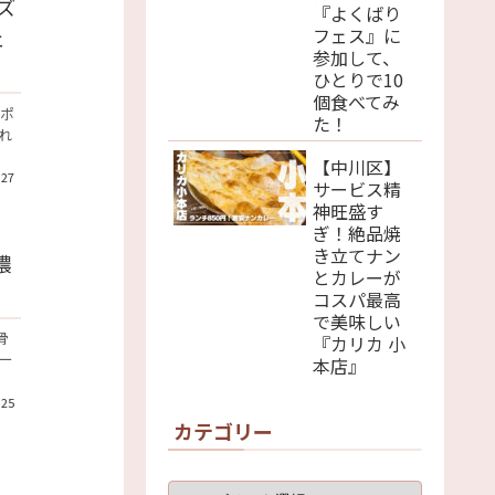
ズ
『よくばり
フェス』に
ェ
参加して、
ひとりで10
個食べてみ
ッポ
た！
れ
【中川区】
.27
サービス精
神旺盛す
ぎ！絶品焼
き立てナン
濃
とカレーが
コスパ最高
で美味しい
骨
『カリカ 小
ー
本店』
.25
カテゴリー