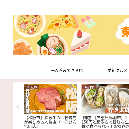
一人呑みできる店
愛知グルメ
松阪市
鳥羽市
玄人向け！
【松阪市】松阪牛の回転焼肉
[閉店]【三重県鳥羽市】1
べられない
が楽しめる人気店『一升びん
150円と超激安で新鮮な
がクセにな
宮町店』
蠣が食べられる！お昼過