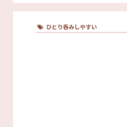
は売り切れ必至な大人気
き小屋『かき太郎』
ひとり呑みしやすい