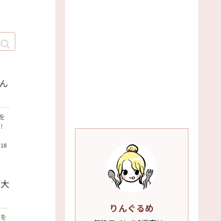
ん
を
！
.18
最大
りんぐるめ
店を