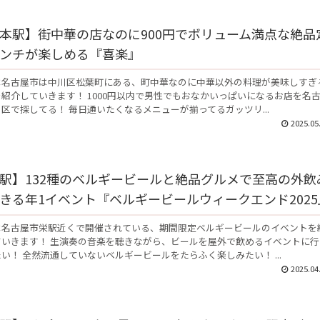
本駅】街中華の店なのに900円でボリューム満点な絶品
ンチが楽しめる『喜楽』
は名古屋市は中川区松葉町にある、町中華なのに中華以外の料理が美味しすぎ
紹介していきます！ 1000円以内で男性でもおなかいっぱいになるお店を名
区で探してる！ 毎日通いたくなるメニューが揃ってるガッツリ...
2025.05
駅】132種のベルギービールと絶品グルメで至高の外飲
きる年1イベント『ベルギービールウィークエンド2025
は名古屋市栄駅近くで開催されている、期間限定ベルギービールのイベントを
ていきます！ 生演奏の音楽を聴きながら、ビールを屋外で飲めるイベントに行
い！ 全然流通していないベルギービールをたらふく楽しみたい！ ...
2025.04