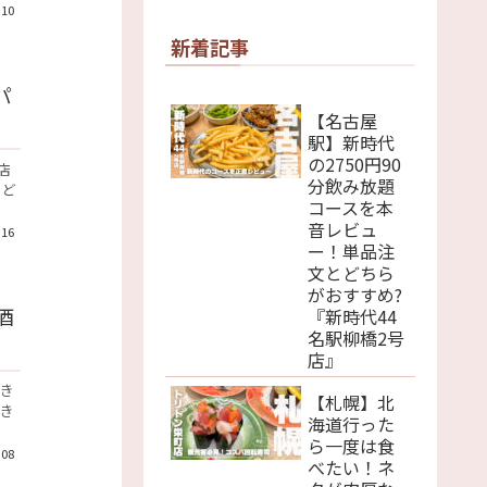
.10
新着記事
パ
【名古屋
駅】新時代
の2750円90
店
分飲み放題
うど
コースを本
音レビュ
.16
ー！単品注
文とどちら
がおすすめ?
酒
『新時代44
名駅柳橋2号
店』
いき
【札幌】北
でき
海道行った
ら一度は食
.08
べたい！ネ