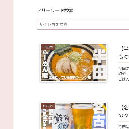
フリーワード検索
半田市
【半
もの
今回
紹介
ごはん
中村区
【名
のク
今回