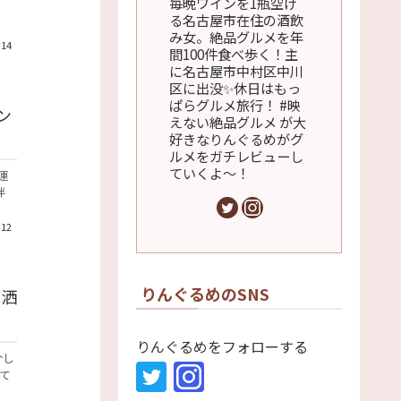
毎晩ワインを1瓶空け
る名古屋市在住の酒飲
み女。絶品グルメを年
.14
間100件食べ歩く！主
に名古屋市中村区中川
区に出没✨休日はもっ
ぱらグルメ旅行！ #映
ン
えない絶品グルメ が大
好きなりんぐるめがグ
ルメをガチレビューし
ていくよ～！
運
伴
.12
りんぐるめのSNS
お洒
りんぐるめをフォローする
介し
て