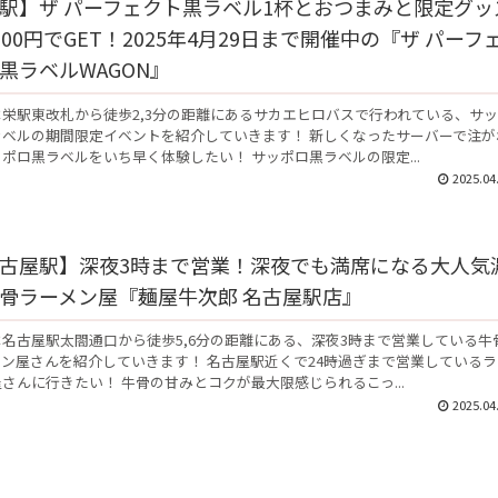
駅】ザ パーフェクト黒ラベル1杯とおつまみと限定グッ
000円でGET！2025年4月29日まで開催中の『ザ パーフ
黒ラベルWAGON』
栄駅東改札から徒歩2,3分の距離にあるサカエヒロバスで行われている、サ
ラベルの期間限定イベントを紹介していきます！ 新しくなったサーバーで注が
ポロ黒ラベルをいち早く体験したい！ サッポロ黒ラベルの限定...
2025.04
古屋駅】深夜3時まで営業！深夜でも満席になる大人気
骨ラーメン屋『麺屋牛次郎 名古屋駅店』
名古屋駅太閤通口から徒歩5,6分の距離にある、深夜3時まで営業している牛
ン屋さんを紹介していきます！ 名古屋駅近くで24時過ぎまで営業しているラ
さんに行きたい！ 牛骨の甘みとコクが最大限感じられるこっ...
2025.04