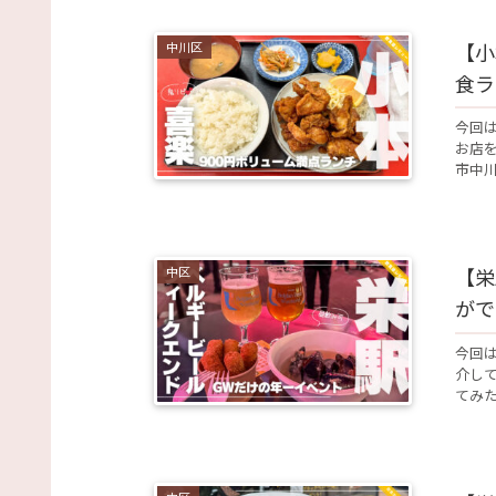
中川区
【小
食ラ
今回
お店を
市中川
中区
【栄
がで
今回
介し
てみた