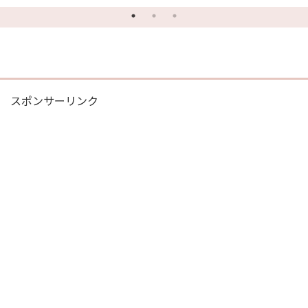
のか
める居酒屋『和志かぶと屋』
楽』
ざ
(
スポンサーリンク