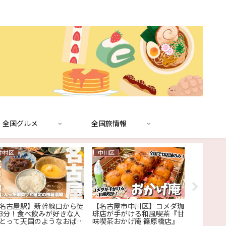
全国グルメ
全国旅情報
中村区
中川区
中村区
名古屋駅】新幹線口から徒
【名古屋市中川区】コメダ珈
【名古屋
3分！食べ飲みが好きな人
琲店が手がける和風喫茶『甘
酒豪女子
とって天国のようなおばん
味喫茶おかげ庵 篠原橋店』
品そろえ