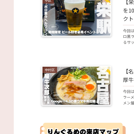
中区
【栄
を1
クト
今回は
ロ黒
るサッ
中村区
【名
厚牛
今回は
ラーメ
メン屋