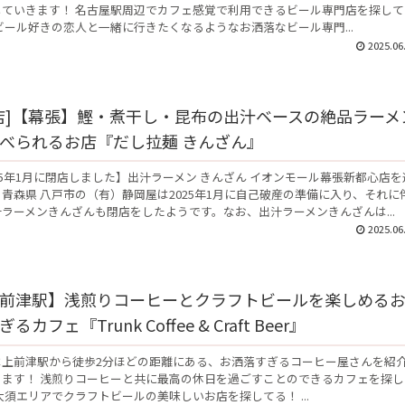
していきます！ 名古屋駅周辺でカフェ感覚で利用できるビール専門店を探して
ビール好きの恋人と一緒に行きたくなるようなお洒落なビール専門...
2025.06
店]【幕張】鰹・煮干し・昆布の出汁ベースの絶品ラーメ
べられるお店『だし拉麺 きんざん』
25年1月に閉店しました】出汁ラーメン きんざん イオンモール幕張新都心店を
青森県 八戸市の（有）静岡屋は2025年1月に自己破産の準備に入り、それに
ラーメンきんざんも閉店をしたようです。なお、出汁ラーメンきんざんは...
2025.06
前津駅】浅煎りコーヒーとクラフトビールを楽しめる
るカフェ『Trunk Coffee & Craft Beer』
は上前津駅から徒歩2分ほどの距離にある、お洒落すぎるコーヒー屋さんを紹
きます！ 浅煎りコーヒーと共に最高の休日を過ごすことのできるカフェを探し
大須エリアでクラフトビールの美味しいお店を探してる！ ...