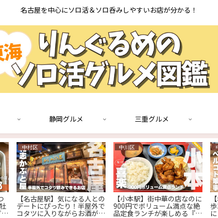
名古屋を中心にソロ活＆ソロ呑みしやすいお店が分かる！
静岡グルメ
三重グルメ
中村区
中川区
つ
【名古屋駅】気になる人との
【小本駅】街中華の店なのに
【
生牡
デートにぴったり！半屋外で
900円でボリューム満点な絶
歩
ぎに
コタツに入りながらお酒が飲
品定食ランチが楽しめる『喜
に