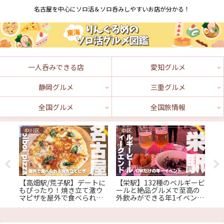
名古屋を中心にソロ活＆ソロ呑みしやすいお店が分かる！
一人呑みできる店
愛知グルメ
静岡グルメ
三重グルメ
全国グルメ
全国旅情報
中川区
中区
豊
【高畑駅/荒子駅】デートに
【栄駅】132種のベルギービ
【
子が
もぴったり！焼き立て激ウ
ールと絶品グルメで至高の
ョ
題付
マピザを屋外で食べられる
外飲みができる年1イベント
チ
 名
『Boi Boi Pizza』
『ベルギービールウィーク
高
エンド2025』
ス