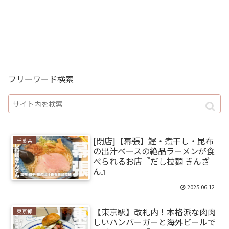
フリーワード検索
[閉店]【幕張】鰹・煮干し・昆布
千葉県
の出汁ベースの絶品ラーメンが食
べられるお店『だし拉麺 きんざ
ん』
2025.06.12
【東京駅】改札内！本格派な肉肉
東京都
しいハンバーガーと海外ビールで