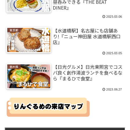
昼呑みできる『THE BEAT
DINER』
2025.03.06
【水道橋駅】名古屋にも店舗あ
東京都
り!『ニュー神田屋 水道橋駅西口
店』
2025.03.05
【日光グルメ】日光東照宮でコス
栃木県
パ良く創作湯波ランチを食べるな
ら『まるひで食堂』
2023.06.27