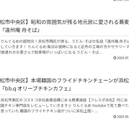
松市中央区】昭和の雰囲気が残る地元民に愛される蕎
『遠州庵 舟そば』
はりんぐるめの超地元！浜松市西区が誇る、うどん･そばの名店『遠州庵 舟そ
介していきます！ りんぐるめ 毎日お昼時になると近所の工場の方やサラリー
家族連れのお客さんで駐車場がいっぱいになる うどん・そば...
2023.07
松市中央区】本場韓国のフライドチキンチェーンが浜松
『bb.q オリーブチキンカフェ』
は浜松市東区のコストコ浜松倉庫店横にある商業施設【フレスポ浜松】内にあ
国チキン専門店をレビューしていきます☆ りんぐるめ Youtubeで見て食べて
思っていた 韓国のフライドチキン店がついに浜松上陸✨ ...
2023.03