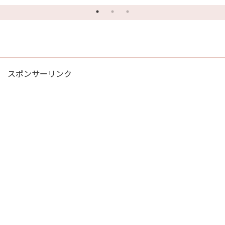
める居酒屋『和志かぶと屋』
キ
スポンサーリンク