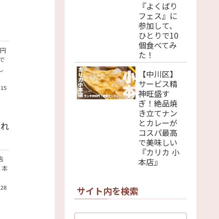
『よくばり
フェス』に
題
参加して、
ひとりで10
個食べてみ
0円
た！
で
し
【中川区】
サービス精
.15
神旺盛す
ぎ！絶品焼
き立てナン
とカレーが
られ
コスパ最高
で美味しい
『カリカ 小
店
本店』
 本
.28
サイト内を検索