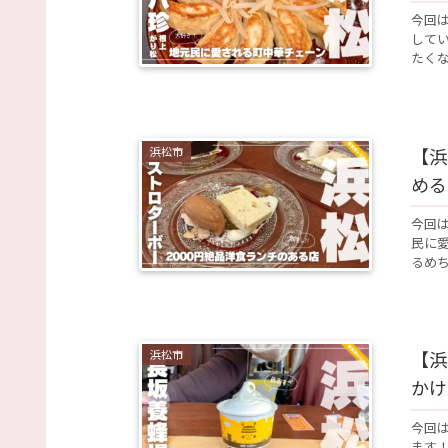
今回
して
たくな
浜松市
【浜
める
今回
民に
るめち
浜松市
【浜
かけ
今回
ます！