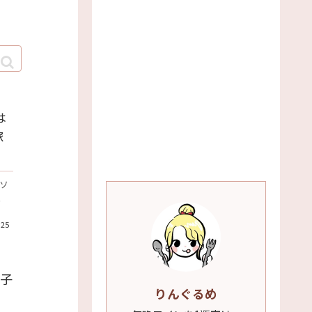
は
塚
ソ
、
.25
子
りんぐるめ