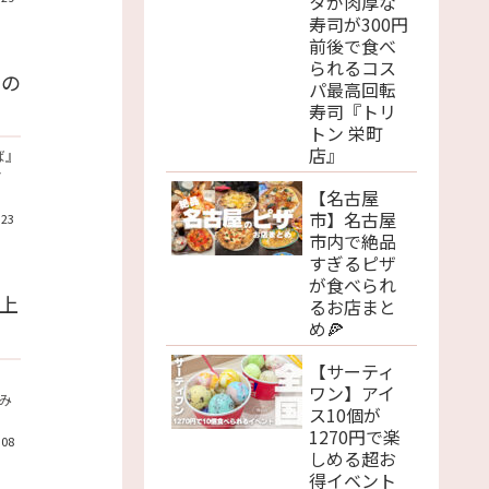
タが肉厚な
寿司が300円
前後で食べ
られるコス
麦の
パ最高回転
寿司『トリ
トン 栄町
店』
ば』
マ
【名古屋
市】名古屋
.23
市内で絶品
すぎるピザ
が食べられ
上
るお店まと
め🍕
【サーティ
ワン】アイ
み
ス10個が
1270円で楽
.08
しめる超お
得イベント