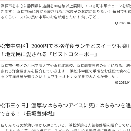
は浜松市を中心に静岡県に店舗を40店舗以上展開している町中華チェーンを紹
いきます！ 浜松市民に昔から愛される浜松餃子のお店が知りたい！ 毎日でも
るくらいコスパの良い中華のお店が知りたい！ 幼い子ど...
2025.04
松市中央区】2000円で本格洋食ランチとスイーツも楽
！地元民に愛される『ビストロターボー』
は浜松市中央区の浜松学院大学や浜松北高校、浜松商業高校の近くにある、地
愛される洋食屋さんを紹介していきます！ 浜松市中区で手頃なお値段で食べら
ゃウマ洋食屋が知りたい！ 大学生～オトナ女子までみんなが楽しめ...
2025.04
松市三ヶ日】濃厚なはちみつアイスに更にはちみつを追
できる！『長坂養蜂場』
は私りんぐるめが幼い頃から通っている、浜松が誇る人気養蜂場を紹介してい
 はちみつのお買い物も出来て、スイーツも楽しめる養蜂場に行きたい！✨ は