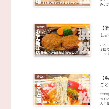
みつが
浜松市
【浜
しい
こん
全国
ード『
浜松市
【浜
こと
202
ってい
んぐる