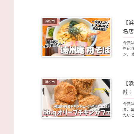
浜松市
【浜
名店
今回
を紹
ン、 
浜松市
【浜
陸！
今回
る、韓
たいと