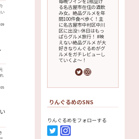
毎晩ワインを1瓶空け
介
る名古屋市在住の酒飲
通い
み女。絶品グルメを年
間100件食べ歩く！主
に名古屋市中村区中川
.09
区に出没✨休日はもっ
ぱらグルメ旅行！ #映
えない絶品グルメ が大
し
好きなりんぐるめがグ
ルメをガチレビューし
ていくよ～！
元
れ
.05
りんぐるめのSNS
い
りんぐるめをフォローする
き
ち