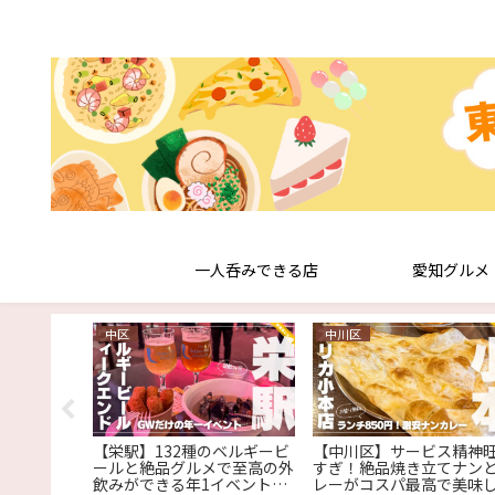
一人呑みできる店
愛知グルメ
中区
中川区
の老舗洋食
【栄駅】132種のベルギービ
【中川区】サービス精神
バーグ専門
ールと絶品グルメで至高の外
すぎ！絶品焼き立てナン
』
飲みができる年1イベント
レーがコスパ最高で美味