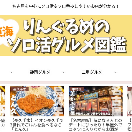
名古屋を中心にソロ活＆ソロ呑みしやすいお店が分かる！
静岡グルメ
三重グルメ
長久手市
中村区
旺盛
【長久手市】イオン長久手で
【名古屋駅】気になる人との
【
とカ
3世代でごはんを食べるなら
デートにぴったり！半屋外で
フ
しい
『とん久』
コタツに入りながらお酒が飲
松