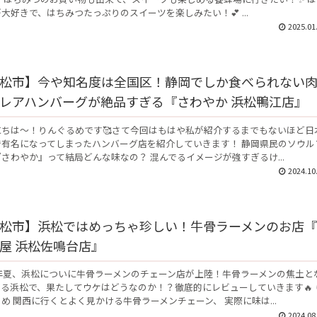
大好きで、はちみつたっぷりのスイーツを楽しみたい！💕 ...
2025.01
松市】今や知名度は全国区！静岡でしか食べられない
レアハンバーグが絶品すぎる『さわやか 浜松鴨江店』
にちは～！りんぐるめです🥰さて今回はもはや私が紹介するまでもないほど日
で有名になってしまったハンバーグ店を紹介していきます！ 静岡県民のソウル
さわやか』って結局どんな味なの？ 混んでるイメージが強すぎるけ...
2024.10
松市】浜松ではめっちゃ珍しい！牛骨ラーメンのお店『
屋 浜松佐鳴台店』
3年夏、浜松についに牛骨ラーメンのチェーン店が上陸！牛骨ラーメンの焦土と
る浜松で、果たしてウケはどうなのか！？徹底的にレビューしていきます🔥 
め 関西に行くとよく見かける牛骨ラーメンチェーン、 実際に味は...
2024.08