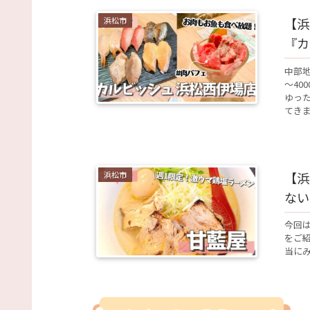
浜松市
【浜
『カ
中部地
～40
ゆっ
てき
浜松市
【浜
ない
今回
をご紹
当にみ