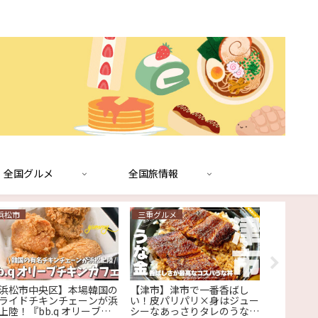
全国グルメ
全国旅情報
浜松市
三重グルメ
鈴鹿市
浜松市中央区】本場韓国の
【津市】津市で一番香ばし
【鈴鹿市
ライドチキンチェーンが浜
い！皮パリパリ×身はジュー
50円引き
上陸！『bb.q オリーブチ
シーなあっさりタレのうな丼
ってり感