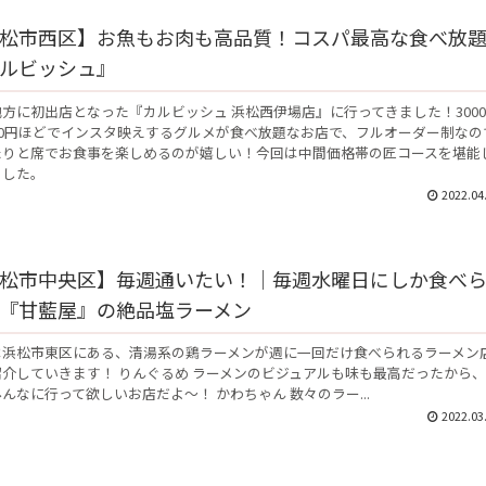
松市西区】お魚もお肉も高品質！コスパ最高な食べ放
ルビッシュ』
方に初出店となった『カルビッシュ 浜松西伊場店』に行ってきました！300
00円ほどでインスタ映えするグルメが食べ放題なお店で、フルオーダー制なの
たりと席でお食事を楽しめるのが嬉しい！今回は中間価格帯の匠コースを堪能
ました。
2022.04
松市中央区】毎週通いたい！│毎週水曜日にしか食べ
『甘藍屋』の絶品塩ラーメン
は浜松市東区にある、清湯系の鶏ラーメンが週に一回だけ食べられるラーメン
介していきます！ りんぐるめ ラーメンのビジュアルも味も最高だったから、
んなに行って欲しいお店だよ～！ かわちゃん 数々のラー...
2022.03