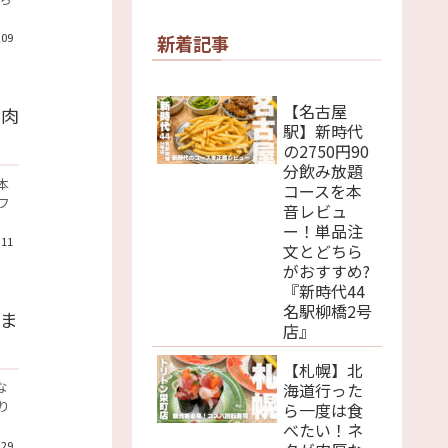
.09
新着記事
【名古屋
肉肉
駅】新時代
の2750円90
分飲み放題
本
コースを本
フ
音レビュ
ー！単品注
.11
文とどちら
がおすすめ?
『新時代44
名駅柳橋2号
ま
店』
【札幌】北
な
海道行った
り
ら一度は食
べたい！ネ
.29