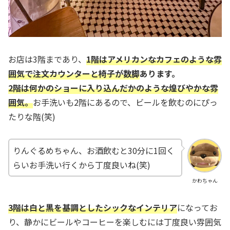
お店は3階まであり、
1階はアメリカンなカフェのような雰
囲気で注文カウンターと椅子が数脚
あります。
2階は何かのショーに入り込んだかのような煌びやかな雰
囲気。
お手洗いも2階にあるので、ビールを飲むのにぴっ
たりな階(笑)
りんぐるめちゃん、お酒飲むと30分に1回く
らいお手洗い行くから丁度良いね(笑)
かわちゃん
3階は白と黒を基調としたシックなインテリア
になってお
り、静かにビールやコーヒーを楽しむには丁度良い雰囲気