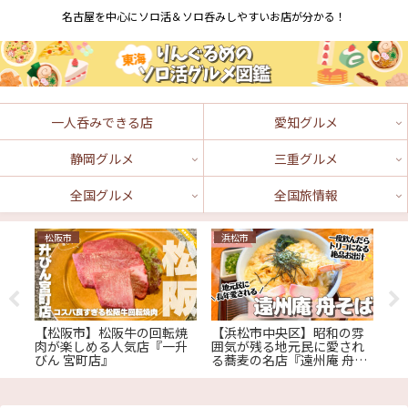
名古屋を中心にソロ活＆ソロ呑みしやすいお店が分かる！
一人呑みできる店
愛知グルメ
静岡グルメ
三重グルメ
全国グルメ
全国旅情報
松阪市
浜松市
鈴
る
【松阪市】松阪牛の回転焼
【浜松市中央区】昭和の雰
【
は
肉が楽しめる人気店『一升
囲気が残る地元民に愛され
べ
っ
びん 宮町店』
る蕎麦の名店『遠州庵 舟そ
が
ば』
鈴