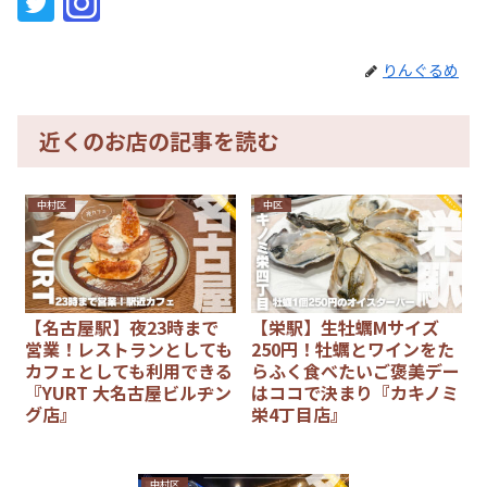
りんぐるめ
近くのお店の記事を読む
中村区
中区
【名古屋駅】夜23時まで
【栄駅】生牡蠣Mサイズ
営業！レストランとしても
250円！牡蠣とワインをた
カフェとしても利用できる
らふく食べたいご褒美デー
『YURT 大名古屋ビルヂン
はココで決まり『カキノミ
グ店』
栄4丁目店』
中村区