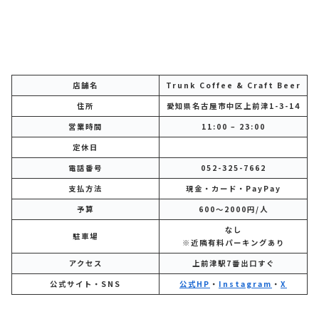
店舗名
Trunk Coffee & Craft Beer
住所
愛知県名古屋市中区上前津1-3-14
営業時間
11:00 – 23:00
定休日
電話番号
052-325-7662
支払方法
現金・カード・PayPay
予算
600～2000円/人
なし
駐車場
※近隣有料パーキングあり
アクセス
上前津駅7番出口すぐ
公式サイト・SNS
公式HP
・
Instagram
・
X