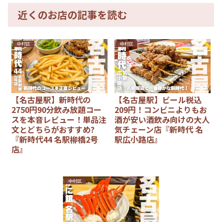
近くのお店の記事を読む
中村区
中村区
【名古屋駅】新時代の
【名古屋駅】ビール税込
2750円90分飲み放題コー
209円！コンビニよりもお
スを本音レビュー！単品注
酒が安い酒飲み向けの大人
文とどちらがおすすめ?
気チェーン店『新時代 名
『新時代44 名駅柳橋2号
駅広小路店』
店』
中村区