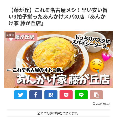
【藤が丘】これぞ名古屋メシ！早い安い旨
い3拍子揃ったあんかけスパの店『あんか
け家 藤が丘店』
名東区
2024.07.14
この記事は
約4分
で読めます。