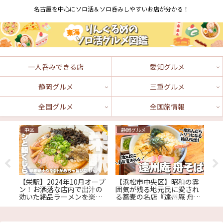
名古屋を中心にソロ活＆ソロ呑みしやすいお店が分かる！
一人呑みできる店
愛知グルメ
静岡グルメ
三重グルメ
全国グルメ
全国旅情報
中区
静岡グルメ
中
焼
【栄駅】2024年10月オープ
【浜松市中央区】昭和の雰
【
升
ン！お洒落な店内で出汁の
囲気が残る地元民に愛され
高
効いた絶品ラーメンを楽し
る蕎麦の名店『遠州庵 舟そ
刺
む『ダシと麺くじら』
ば』
し