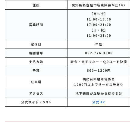
住所
愛知県名古屋市名東区藤が丘162
【月～土】
11:00~16:00
営業時間
17:00~21:00
【日・祝】
11:00~21:00
定休日
年始
電話番号
052-776-3986
支払方法
現金・電子マネー・QRコード決済
予算
800～1200円
隣に有料駐車場あり
駐車場
1000円以上でサービス券あり
アクセス
地下鉄藤が丘駅から徒歩３分
公式サイト・SNS
公式HP