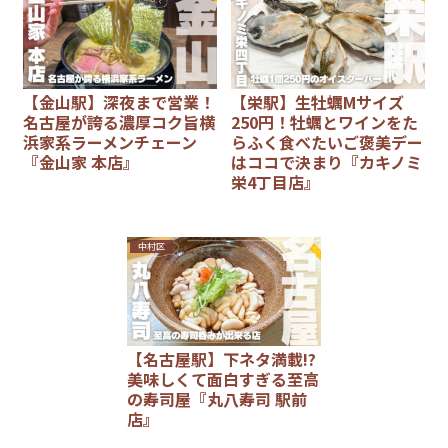
【金山駅】深夜まで営業！
【栄駅】生牡蠣Mサイズ
名古屋が誇る濃厚コク旨横
250円！牡蠣とワインをた
浜家系ラーメンチェーン
らふく食べたいご褒美デー
『金山家 本店』
はココで決まり『カキノミ
栄4丁目店』
中村区
【名古屋駅】下ネタ満載!?
美味しくて面白すぎる至高
の寿司屋『丸八寿司 駅前
店』