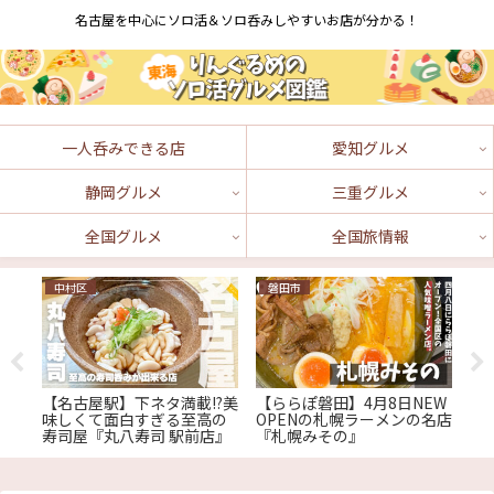
名古屋を中心にソロ活＆ソロ呑みしやすいお店が分かる！
一人呑みできる店
愛知グルメ
静岡グルメ
三重グルメ
全国グルメ
全国旅情報
中村区
磐田市
名
洋
【名古屋駅】下ネタ満載!?美
【ららぽ磐田】4月8日NEW
【
グ
味しくて面白すぎる至高の
OPENの札幌ラーメンの名店
シ
寿司屋『丸八寿司 駅前店』
『札幌みその』
た
か