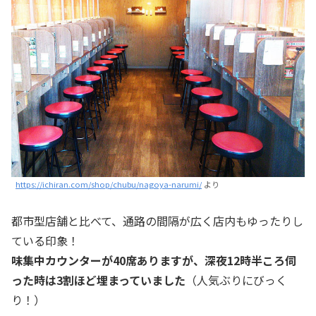
https://ichiran.com/shop/chubu/nagoya-narumi/
より
都市型店舗と比べて、通路の間隔が広く店内もゆったりし
ている印象！
味集中カウンターが40席ありますが、深夜12時半ころ伺
った時は3割ほど埋まっていました
（人気ぶりにびっく
り！）