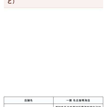
ど）
店舗名
一蘭 名古屋鳴海店