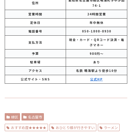
愛知県名古屋市緑区鳴海町字中汐田
住所
74-1
営業時間
24時間営業
定休日
年中無休
電話番号
050-1808-8930
現金・カード・QRコード決済・電
支払方法
子マネー
予算
980円～
駐車場
あり
アクセス
名鉄 鳴海駅より徒歩10分
公式サイト・SNS
公式HP
緑区
名古屋市
おすすめ度★★★★★
おひとり様が行きやすい
ラーメン