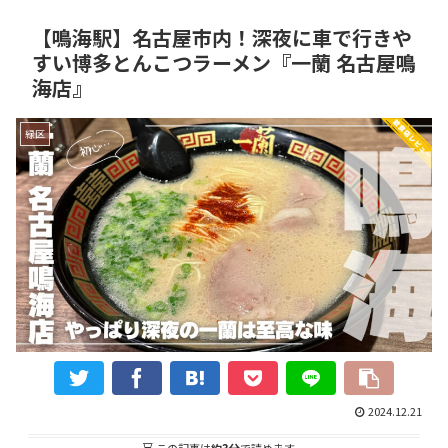
【鳴海駅】名古屋市内！深夜に車で行きや
すい博多とんこつラーメン『一蘭 名古屋鳴
海店』
緑区
2024.12.21