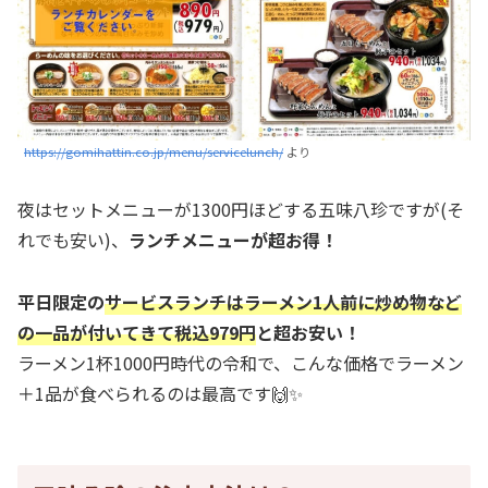
https://gomihattin.co.jp/menu/servicelunch/
より
夜はセットメニューが1300円ほどする五味八珍ですが(そ
れでも安い)、
ランチメニューが超お得！
平日限定の
サービスランチはラーメン1人前に炒め物など
の一品が付いてきて税込979円
と超お安い！
ラーメン1杯1000円時代の令和で、こんな価格でラーメン
＋1品が食べられるのは最高です🙌✨