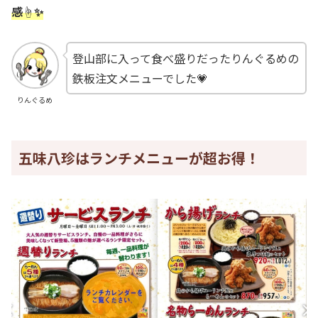
感☝️✨
登山部に入って食べ盛りだったりんぐるめの
鉄板注文メニューでした💗
りんぐるめ
五味八珍はランチメニューが超お得！