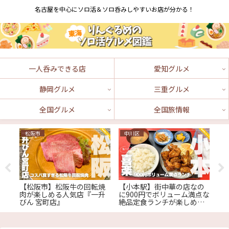
名古屋を中心にソロ活＆ソロ呑みしやすいお店が分かる！
一人呑みできる店
愛知グルメ
静岡グルメ
三重グルメ
全国グルメ
全国旅情報
松阪市
中川区
鳥
！
【松阪市】松阪牛の回転焼
【小本駅】街中華の店なの
[
横
肉が楽しめる人気店『一升
に900円でボリューム満点な
1
びん 宮町店』
絶品定食ランチが楽しめる
蠣
『喜楽』
に
の