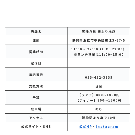
店舗名
五味八珍 根上り松店
住所
静岡県浜松市中央区鴨江3-67-5
11:00 – 22:00（L.O. 22:00）
営業時間
※ランチ営業は11:00~15:00
定休日
電話番号
053-452-3935
支払方法
現金
【ランチ】800～1000円
予算
【ディナー】800～1500円
駐車場
あり
アクセス
浜松駅より車で10分
公式サイト・SNS
公式HP
・
Instagram