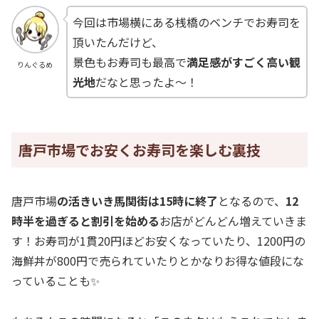
今回は市場横にある桟橋のベンチでお寿司を
頂いたんだけど、
景色もお寿司も最高で
満足感がすごく高い観
りんぐるめ
光地
だなと思ったよ～！
唐戸市場でお安くお寿司を楽しむ裏技
唐戸市場
の活きいき馬関街は15時に終了
となるので、
12
時半を過ぎると割引を始める
お店がどんどん増えていきま
す！お寿司が1貫20円ほどお安くなっていたり、1200円の
海鮮丼が800円で売られていたりとかなりお得な値段にな
っていることも✨