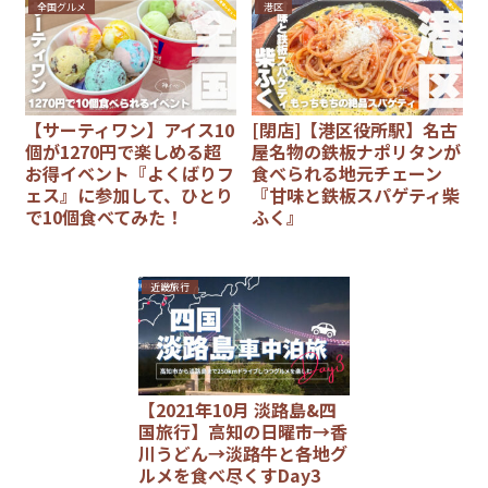
全国グルメ
港区
【サーティワン】アイス10
[閉店]【港区役所駅】名古
個が1270円で楽しめる超
屋名物の鉄板ナポリタンが
お得イベント『よくばりフ
食べられる地元チェーン
ェス』に参加して、ひとり
『甘味と鉄板スパゲティ柴
で10個食べてみた！
ふく』
近畿旅行
【2021年10月 淡路島&四
国旅行】高知の日曜市→香
川うどん→淡路牛と各地グ
ルメを食べ尽くすDay3