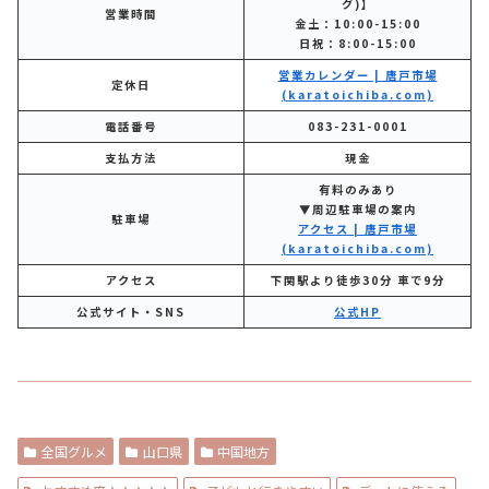
グ)】
営業時間
金土：10:00-15:00
日祝：8:00-15:00
営業カレンダー | 唐戸市場
定休日
(karatoichiba.com)
電話番号
083-231-0001
支払方法
現金
有料のみあり
▼周辺駐車場の案内
駐車場
アクセス | 唐戸市場
(karatoichiba.com)
アクセス
下関駅より徒歩30分 車で9分
公式サイト・SNS
公式HP
全国グルメ
山口県
中国地方