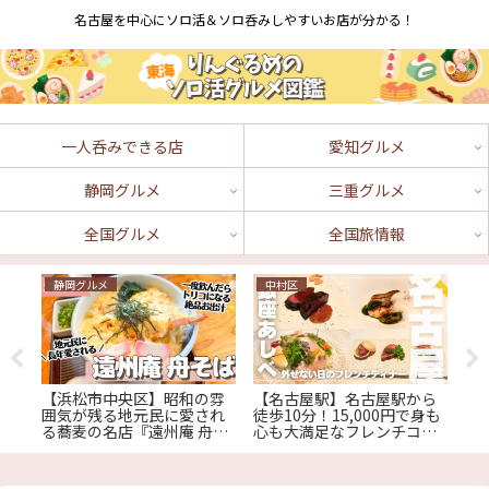
名古屋を中心にソロ活＆ソロ呑みしやすいお店が分かる！
一人呑みできる店
愛知グルメ
静岡グルメ
三重グルメ
全国グルメ
全国旅情報
静岡グルメ
中村区
長
乗
【浜松市中央区】昭和の雰
【名古屋駅】名古屋駅から
【
め
囲気が残る地元民に愛され
徒歩10分！15,000円で身も
で
 中
る蕎麦の名店『遠州庵 舟そ
心も大満足なフレンチコー
ら
ば』
スが楽しめる『銀座あし
べ』