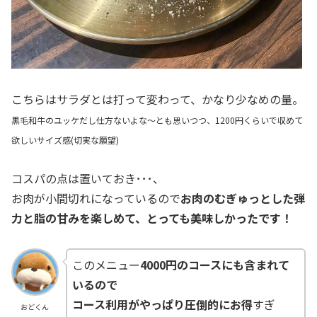
こちらはサラダとは打って変わって、かなり少なめの量。
黒毛和牛のユッケだし仕方ないよな～とも思いつつ、1200円くらいで収めて
欲しいサイズ感
(切実な願望
)
コスパの点は置いておき･･･、
お肉が小間切れになっているので
お肉のむぎゅっとした弾
力と脂の甘みを楽しめて、とっても美味しかったです！
このメニュー
4000円のコースにも含まれて
いるので
コース利用がやっぱり圧倒的にお得
すぎ
おどくん