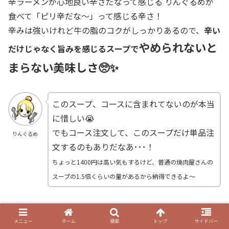
辛ラーメンが心地良い辛さだなって感じる りんぐるめが
食べて「ピリ辛だな～」って感じる辛さ！
辛みは強いけれど牛の脂のコクがしっかりあるので、
辛い
やめられないと
だけじゃなく旨みを感じるスープで
まらない美味しさ🥺✨
このスープ、コースに含まれてないのが本当
に惜しい😭
でもコース注文して、このスープだけ単品注
りんぐるめ
文するのもありだなあ･･･！
ちょっと1400円は高い気もするけど、普通の焼肉屋さんの
スープの1.5倍くらいの量があるから
納得
できるよ
～
[ad]
メニュー
ホーム
検索
トップ
サイドバー