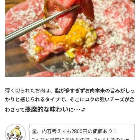
薄く切られたお肉は、
脂が多すぎずお肉本来の旨みがしっ
かりと感じられるタイプで、そこにコクの強いチーズが合
悪魔的な味わい
わさって
に･･･
💕
量、内容考えても2800円の価値あり！
2人だと量的に多めなので、3～4人でのシェ