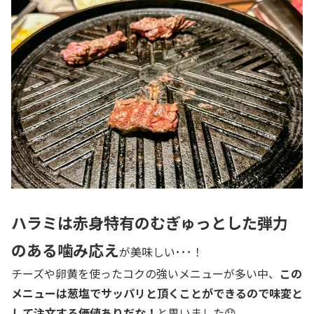
ハラミは赤身特有のむぎゅっとした弾力
のある噛み応え
が美味しい･･･！
チーズや卵黄を使ったコクの強いメニューが多い中、
この
メニューは葱塩でサッパリと頂くことができるので味変と
して注文する価値ありだな！
と思いました😯