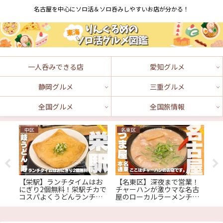
名古屋を中心にソロ活＆ソロ呑みしやすいお店が分かる！
一人呑みできる店
愛知グルメ
静岡グルメ
三重グルメ
全国グルメ
全国旅情報
中区
名東区
中
べら
【栄駅】ランチタイムはお
【名東区】深夜まで営業！
【
で
にぎり2個無料！栄駅チカで
チャーハンが激ウマな名古
業
め
コスパよくうどんランチが
屋のローカルラーメンチェ
人
 津
できる『讃岐うどん寿 栄本
ーン『うま屋 名東本通店』
『
店』