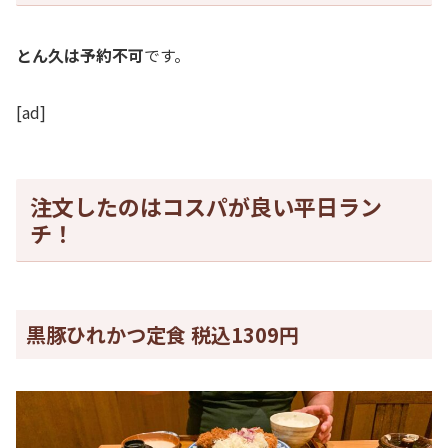
とん久は予約不可
です。
[ad]
注文したのはコスパが良い平日ラン
チ！
黒豚ひれかつ定食 税込1309円