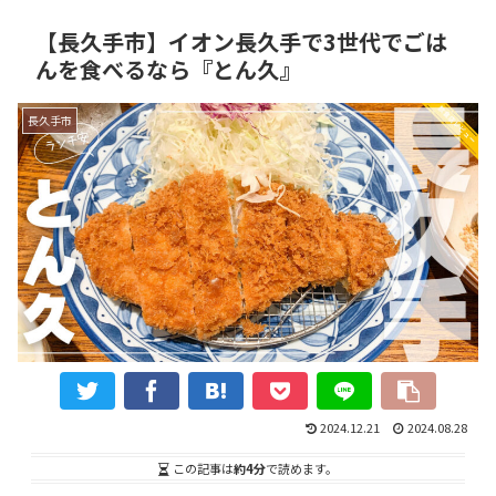
【長久手市】イオン長久手で3世代でごは
んを食べるなら『とん久』
長久手市
2024.12.21
2024.08.28
この記事は
約4分
で読めます。