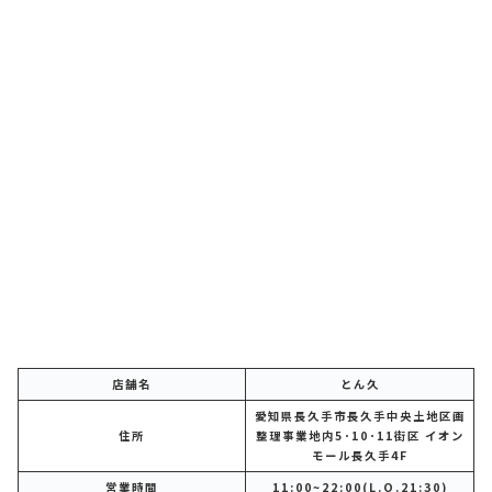
店舗名
とん久
愛知県長久手市長久手中央土地区画
住所
整理事業地内5･10･11街区 イオン
モール長久手4F
営業時間
11:00~22:00(L.O.21:30)