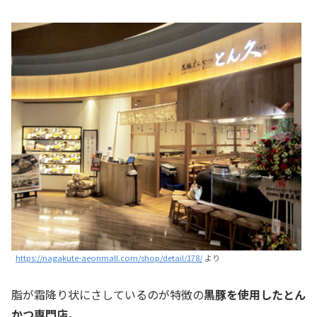
https://nagakute-aeonmall.com/shop/detail/178/
より
脂が霜降り状にさしているのが特徴の
黒豚を使用したとん
かつ専門店。