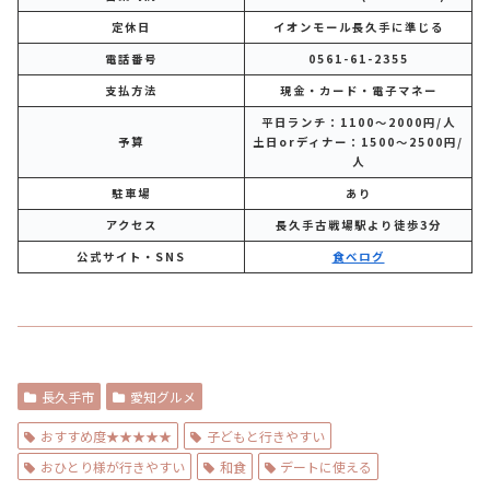
定休日
イオンモール長久手に準じる
電話番号
0561-61-2355
支払方法
現金・カード・電子マネー
平日ランチ：1100～2000円/人
予算
土日orディナー：1500～2500円/
人
駐車場
あり
アクセス
長久手古戦場駅より徒歩3分
公式サイト・SNS
食べログ
長久手市
愛知グルメ
おすすめ度★★★★★
子どもと行きやすい
おひとり様が行きやすい
和食
デートに使える