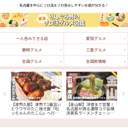
名古屋を中心にソロ活＆ソロ呑みしやすいお店が分かる！
一人呑みできる店
愛知グルメ
静岡グルメ
三重グルメ
全国グルメ
全国旅情報
三重グルメ
熱田区
長
2年
【津市久居】津市で1番旨い
【金山駅】深夜まで営業！
【
が
とウワサのたこ焼き屋『松
名古屋が誇る濃厚コク旨横
で
し
っちゃんのたこ心』へ行っ
浜家系ラーメンチェーン
ら
店』
てみた！
『金山家 本店』