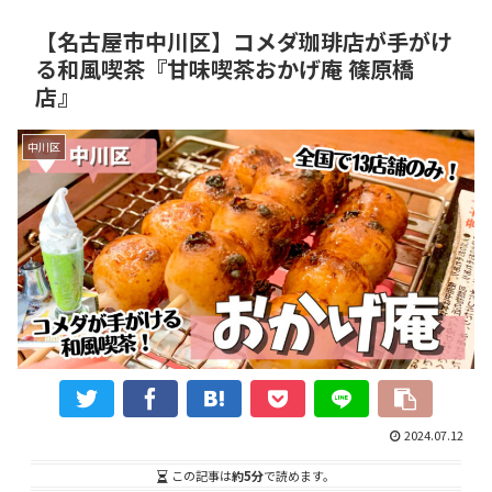
【名古屋市中川区】コメダ珈琲店が手がけ
る和風喫茶『甘味喫茶おかげ庵 篠原橋
店』
中川区
2024.07.12
この記事は
約5分
で読めます。