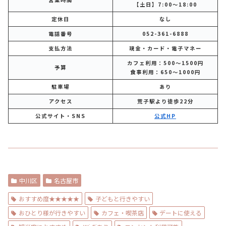
【土日】7:00～18:00
定休日
なし
電話番号
052-361-6888
支払方法
現金・カード・電子マネー
カフェ利用：500～1500円
予算
食事利用：650～1000円
駐車場
あり
アクセス
荒子駅より徒歩22分
公式サイト・SNS
公式HP
中川区
名古屋市
おすすめ度★★★★★
子どもと行きやすい
おひとり様が行きやすい
カフェ・喫茶店
デートに使える