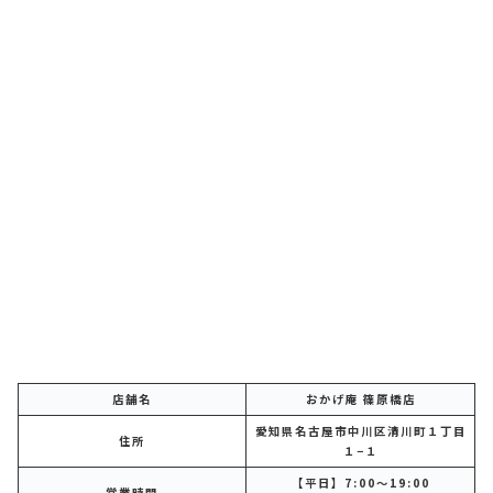
店舗名
おかげ庵 篠原橋店
愛知県名古屋市中川区清川町１丁目
住所
１−１
【平日】7:00～19:00
営業時間