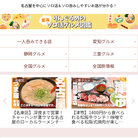
名古屋を中心にソロ活＆ソロ呑みしやすいお店が分かる！
一人呑みできる店
愛知グルメ
静岡グルメ
三重グルメ
全国グルメ
全国旅情報
名東区
三重グルメ
三
【名東区】深夜まで営業！
【津市】1400円から食べら
【
門
チャーハンが激ウマな名古
れる松阪牛ランチ！味噌で
専
競馬
屋のローカルラーメンチェ
食べる松阪式焼肉が楽しめ
TH
ーン『うま屋 名東本通店』
る『元祖ホルモン脇田屋 津
店』