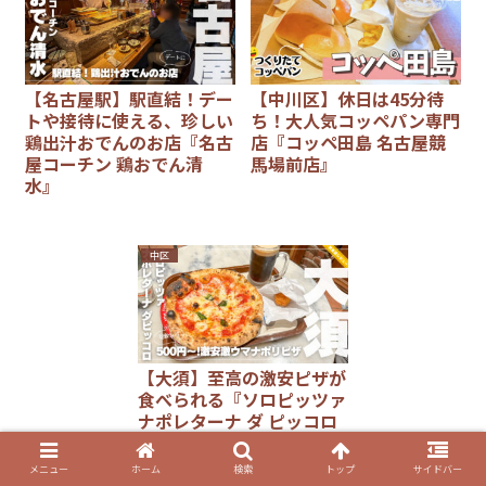
【名古屋駅】駅直結！デー
【中川区】休日は45分待
トや接待に使える、珍しい
ち！大人気コッペパン専門
鶏出汁おでんのお店『名古
店『コッペ田島 名古屋競
屋コーチン 鶏おでん清
馬場前店』
水』
中区
【大須】至高の激安ピザが
食べられる『ソロピッツァ
ナポレターナ ダ ピッコロ
大須本店』
メニュー
ホーム
検索
トップ
サイドバー