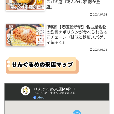
スパの店『あんかけ家 藤が丘
店』
2024.07.14
[閉店]【港区役所駅】名古屋名物
港区
の鉄板ナポリタンが食べられる地
元チェーン『甘味と鉄板スパゲテ
ィ柴ふく』
2024.03.08