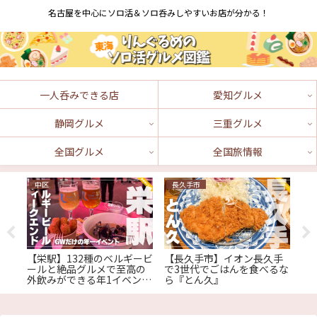
名古屋を中心にソロ活＆ソロ呑みしやすいお店が分かる！
一人呑みできる店
愛知グルメ
静岡グルメ
三重グルメ
全国グルメ
全国旅情報
中区
長久手市
鈴
ープ
【栄駅】132種のベルギービ
【長久手市】イオン長久手
【
の
ールと絶品グルメで至高の
で3世代でごはんを食べるな
温
し
外飲みができる年1イベント
ら『とん久』
と
『ベルギービールウィーク
た『
エンド2025』