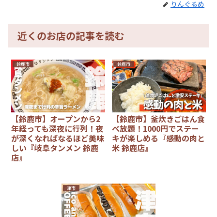
りんぐるめ
近くのお店の記事を読む
鈴鹿市
鈴鹿市
【鈴鹿市】オープンから2
【鈴鹿市】釜炊きごはん食
年経っても深夜に行列！夜
べ放題！1000円でステー
が深くなればなるほど美味
キが楽しめる『感動の肉と
しい『岐阜タンメン 鈴鹿
米 鈴鹿店』
店』
津市