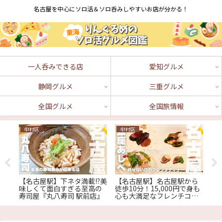
名古屋を中心にソロ活＆ソロ呑みしやすいお店が分かる！
一人呑みできる店
愛知グルメ
静岡グルメ
三重グルメ
全国グルメ
全国旅情報
中村区
中村区
津
あ
【名古屋駅】下ネタ満載!?美
【名古屋駅】名古屋駅から
[
す
味しくて面白すぎる至高の
徒歩10分！15,000円で身も
と
お
寿司屋『丸八寿司 駅前店』
心も大満足なフレンチコー
県
スが楽しめる『銀座あし
『
ロー
べ』