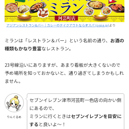
アジアンレストラン&バー｜カレーのテイクアウトならオスパ (ospa.jp)
より
ミランは「レストラン＆バー」という名前の通り、
お酒の
種類もかなり豊富
なレストラン。
23号線沿いにありますが、あまり看板が大きくないので
予め場所を知っておかないと、通り過ぎてしまうかもしれ
ません。
セブンイレブン津市河芸町一色店の向かい側
にあるので、
ミランに行くときは
セブンイレブンを目安に
りんぐるめ
する
と良いよ～！