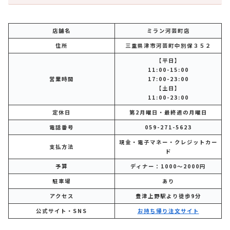
店舗名
ミラン河芸町店
住所
三重県津市河芸町中別保３５２
【平日】
11:00-15:00
営業時間
17:00-23:00
【土日】
11:00-23:00
定休日
第2月曜日・最終週の月曜日
電話番号
059-271-5623
現金・電子マネー・クレジットカー
支払方法
ド
予算
ディナー：1000～2000円
駐車場
あり
アクセス
豊津上野駅より徒歩9分
公式サイト・SNS
お持ち帰り注文サイト