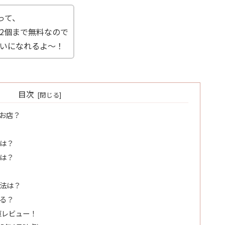
って、
2個まで無料なので
いになれるよ～！
目次
なお店？
ーは？
法は？
方法は？
きる？
直レビュー！