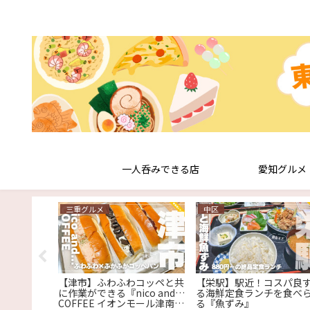
一人呑みできる店
愛知グルメ
三重グルメ
中区
の老舗洋食
【津市】ふわふわコッペと共
【栄駅】駅近！コスパ良
バーグ専門
に作業ができる『nico and…
る海鮮定食ランチを食べ
』
COFFEE イオンモール津南
る『魚ずみ』