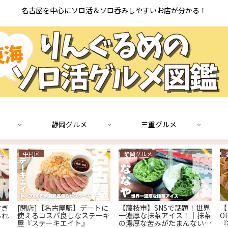
名古屋を中心にソロ活＆ソロ呑みしやすいお店が分かる！
静岡グルメ
三重グルメ
中村区
静岡グルメ
すぎ
[閉店]【名古屋駅】デートに
【藤枝市】SNSで話題！世界
【
られ
使えるコスパ良しなステーキ
一濃厚な抹茶アイス！│抹茶
O
屋『ステーキエイト』
の濃厚な苦みがたまんない
『