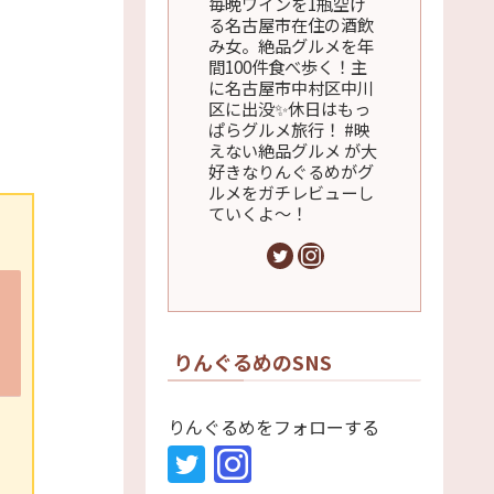
毎晩ワインを1瓶空け
る名古屋市在住の酒飲
み女。絶品グルメを年
間100件食べ歩く！主
に名古屋市中村区中川
区に出没✨休日はもっ
ぱらグルメ旅行！ #映
えない絶品グルメ が大
好きなりんぐるめがグ
ルメをガチレビューし
ていくよ～！
りんぐるめのSNS
りんぐるめをフォローする