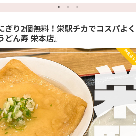
『ななや』
にぎり2個無料！栄駅チカでコスパよく
うどん寿 栄本店』