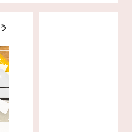
3680円の『餃子のハハ 名古
屋店』
う