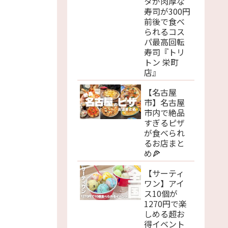
タが肉厚な
寿司が300円
前後で食べ
られるコス
パ最高回転
寿司『トリ
トン 栄町
店』
【名古屋
市】名古屋
市内で絶品
すぎるピザ
が食べられ
るお店まと
め🍕
【サーティ
ワン】アイ
ス10個が
1270円で楽
しめる超お
得イベント