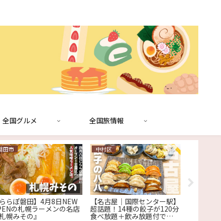
全国グルメ
全国旅情報
磐田市
中村区
中村区
ららぽ磐田】4月8日NEW
【名古屋│国際センター駅】
【名古屋駅
PENの札幌ラーメンの名店
超話題！14種の餃子が120分
味しくて
札幌みその』
食べ放題＋飲み放題付で
司屋『丸八