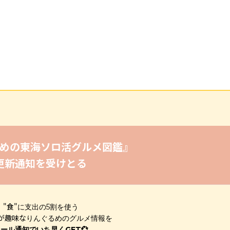
めの東海ソロ活グルメ図鑑』
更新通知を受けとる
"食"
に支出の5割を使う
が趣味な
りんぐるめのグルメ情報を
ール通知でいち早くGET💞