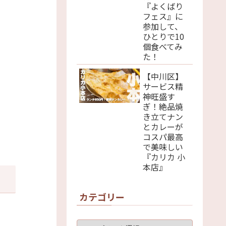
『よくばり
フェス』に
参加して、
ひとりで10
個食べてみ
た！
【中川区】
サービス精
神旺盛す
ぎ！絶品焼
き立てナン
とカレーが
コスパ最高
で美味しい
『カリカ 小
本店』
カテゴリー