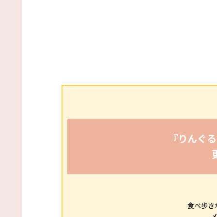
『りんぐる
食べ歩き
メ