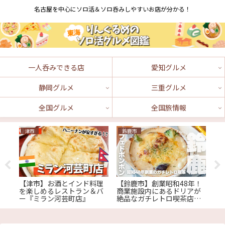
名古屋を中心にソロ活＆ソロ呑みしやすいお店が分かる！
一人呑みできる店
愛知グルメ
静岡グルメ
三重グルメ
全国グルメ
全国旅情報
津市
鈴鹿市
津
！
【津市】お酒とインド料理
【鈴鹿市】創業昭和48年！
【
の
を楽しめるレストラン＆バ
商業施設内にあるドリアが
る
店』
ー『ミラン河芸町店』
絶品なガチレトロ喫茶店
コ
『カフェドボンボン』
家