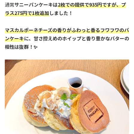
通常
サニーパンケーキは
2枚での提供で935円ですが、プ
ラス275円で1枚追加
しました！
マスカルポーネチーズの香りがふわっと香るフワフワのパ
ンケーキ
に、甘さ控えめのホイップと香り豊かなバターの
相性は抜群！✨