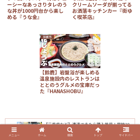
ーシーなあっさりタレのう
クリームソーダが揃ってる
な丼が1000円台から楽し
お洒落キッチンカー『街ゆ
める『うな金』
く喫茶店』
鈴鹿市
【鈴鹿】岩盤浴が楽しめる
温泉施設内のレストランは
ととのうグルメの宝庫だっ
た『HANASHOBU』
【三重県など】遭遇できたら購入推奨！常時30
種のクリームソーダが揃ってるお洒落キッチン
カー『街ゆく喫茶店』
メニュー
ホーム
検索
トップ
サイドバー