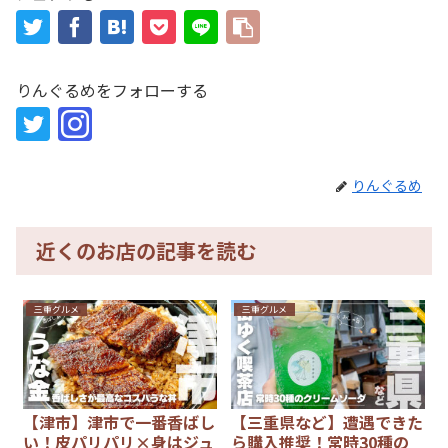
りんぐるめをフォローする
りんぐるめ
近くのお店の記事を読む
三重グルメ
三重グルメ
【津市】津市で一番香ばし
【三重県など】遭遇できた
い！皮パリパリ×身はジュ
ら購入推奨！常時30種の