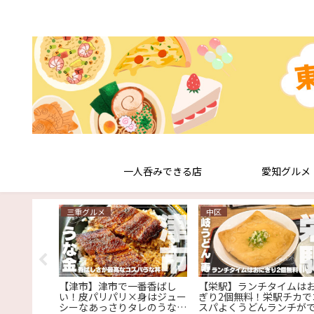
一人呑みできる店
愛知グルメ
三重グルメ
中区
ンター駅】
【津市】津市で一番香ばし
【栄駅】ランチタイムは
子が120分
い！皮パリパリ×身はジュー
ぎり2個無料！栄駅チカで
題付で
シーなあっさりタレのうな丼
スパよくうどんランチが