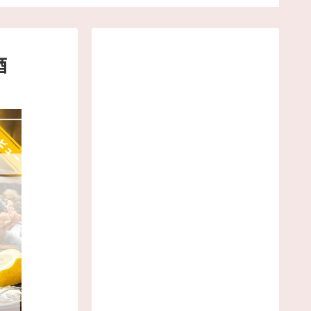
！『矢場味仙』
『BINGE Craftbeer』
酒