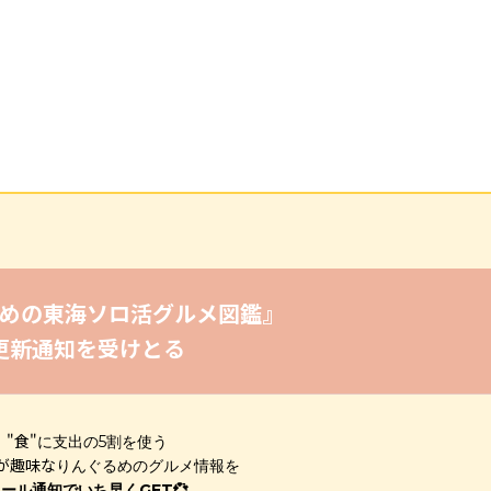
めの東海ソロ活グルメ図鑑』
更新通知を受けとる
"食"
に支出の5割を使う
が趣味な
りんぐるめのグルメ情報を
ール通知でいち早くGET💞