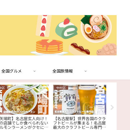
全国グルメ
全国旅情報
中区
中村区
静岡グルメ
矢場町】名古屋玄人向け！
【名古屋駅】世界各国のクラ
【浜松市
の店舗でしか食べられない
フトビールが集まる！名古屋
珍しい！
ルモンラーメンがクセにな
最大のクラフトビール専門店
『まこと屋