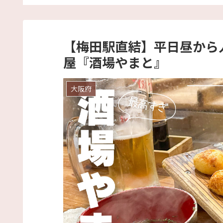
のハハ 名古
が1000円台から楽しめる
る『讃岐うどん寿 栄本店
『うな金』
【梅田駅直結】平日昼から
屋『酒場やまと』
大阪府