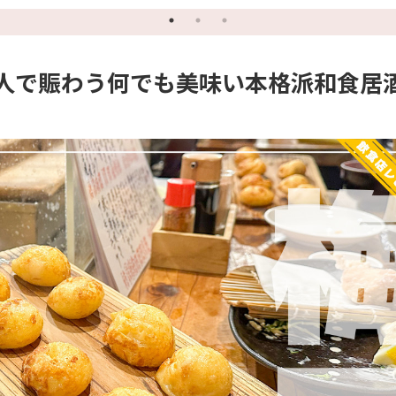
』
まとめ
牛次郎 名古屋駅店』
る
人で賑わう何でも美味い本格派和食居