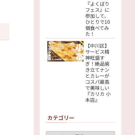
『よくばり
フェス』に
参加して、
ひとりで10
個食べてみ
た！
【中川区】
サービス精
神旺盛す
ぎ！絶品焼
き立てナン
とカレーが
コスパ最高
で美味しい
『カリカ 小
本店』
カテゴリー