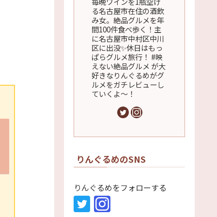
毎晩ワインを1瓶空け
る名古屋市在住の酒飲
み女。絶品グルメを年
間100件食べ歩く！主
に名古屋市中村区中川
区に出没✨休日はもっ
ぱらグルメ旅行！ #映
えない絶品グルメ が大
好きなりんぐるめがグ
ルメをガチレビューし
ていくよ～！
りんぐるめのSNS
りんぐるめをフォローする