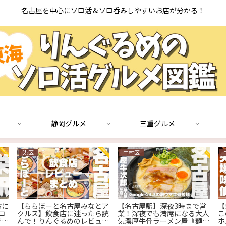
名古屋を中心にソロ活＆ソロ呑みしやすいお店が分かる！
静岡グルメ
三重グルメ
港区
中村区
おに
【ららぽーと名古屋みなとア
【名古屋駅】深夜3時まで営
【
コ
クルス】飲食店に迷ったら読
業！深夜でも満席になる大人
こ
でき
んで！りんぐるめのレビュー
気濃厚牛骨ラーメン屋『麺屋
ホ