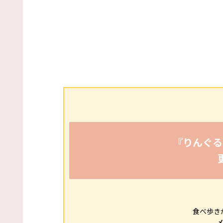
『りんぐる
食べ歩き
メ