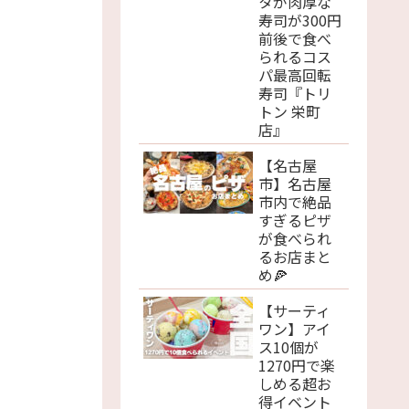
タが肉厚な
寿司が300円
前後で食べ
られるコス
パ最高回転
寿司『トリ
トン 栄町
店』
【名古屋
市】名古屋
市内で絶品
すぎるピザ
が食べられ
るお店まと
め🍕
【サーティ
ワン】アイ
ス10個が
1270円で楽
しめる超お
得イベント