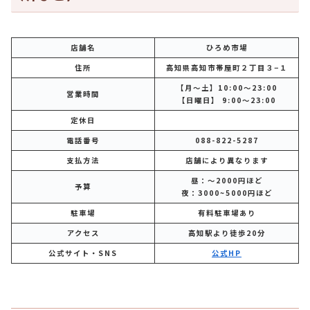
店舗名
ひろめ市場
住所
高知県高知市帯屋町２丁目３−１
【月～土】10:00～23:00
営業時間
【日曜日】 9:00～23:00
定休日
電話番号
088-822-5287
支払方法
店舗により異なります
昼：～2000円ほど
予算
夜：3000~5000円ほど
駐車場
有料駐車場あり
アクセス
高知駅より徒歩20分
公式サイト・SNS
公式HP