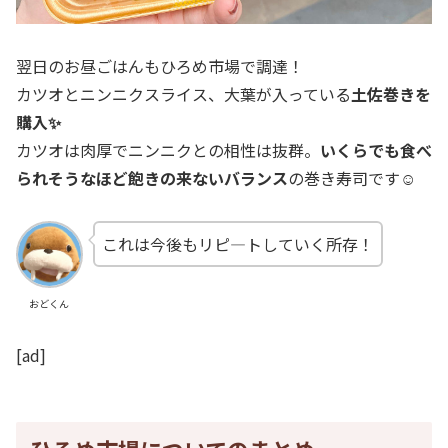
翌日のお昼ごはんもひろめ市場で調達！
カツオとニンニクスライス、大葉が入っている
土佐巻きを
購入✨
カツオは肉厚でニンニクとの相性は抜群。
いくらでも食べ
られそうなほど飽きの来ないバランス
の巻き寿司です☺
これは今後もリピ―トしていく所存！
おどくん
[ad]